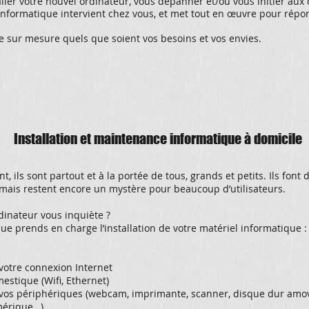
ller votre nouvel ordinateur, vous dépanner et/ou vous initier aux 
formatique intervient chez vous, et met tout en œuvre pour répon
ce sur mesure quels que soient vos besoins et vos envies.
Installation et maintenance informatique à domicile
, ils sont partout et à la portée de tous, grands et petits. Ils font
ais restent encore un mystère pour beaucoup d’utilisateurs.
rdinateur vous inquiète ?
e prends en charge l’installation de votre matériel informatique :
 votre connexion Internet
estique (Wifi, Ethernet)
de vos périphériques (webcam, imprimante, scanner, disque dur amov
mérique…)