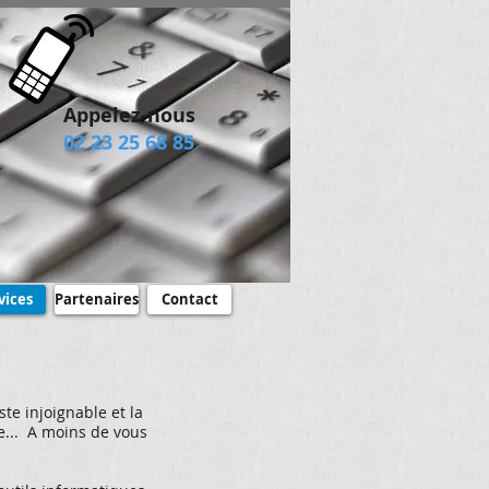
​Appelez-nous
02 23 25 68 85​​
vices
Partenaires
Contact
ste injoignable et la
e... A moins de vous